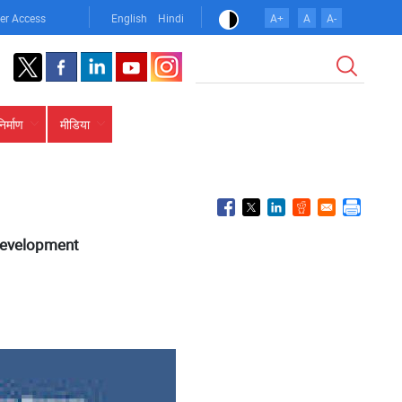
er Access
English
Hindi
A+
A
A-
खोज
निर्माण
मीडिया
 Development