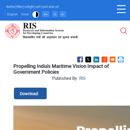
Skip
नौकरियां
निविदा
प्रतिपुष्टि
ब्लॉग
हमसे संपर्क करें
to
English
Hindi
A+
A
A-
main
content
Propelling India's Maritime Vision Impact of
Government Policies
Published By:
RIS
Download