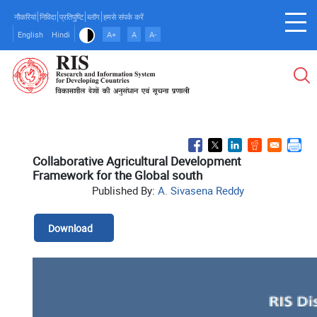
Skip
नौकरियां
निविदा
प्रतिपुष्टि
ब्लॉग
हमसे संपर्क करें
to
English
Hindi
A+
A
A-
main
content
Collaborative Agricultural Development
Framework for the Global south
Published By:
A. Sivasena Reddy
Download