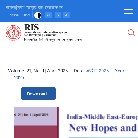
Skip
नौकरियां
निविदा
प्रतिपुष्टि
ब्लॉग
हमसे संपर्क करें
to
English
Hindi
A+
A
A-
main
content
Volume: 21, No. 1| April 2025
Date:
अप्रैल, 2025
Year
2025
Download