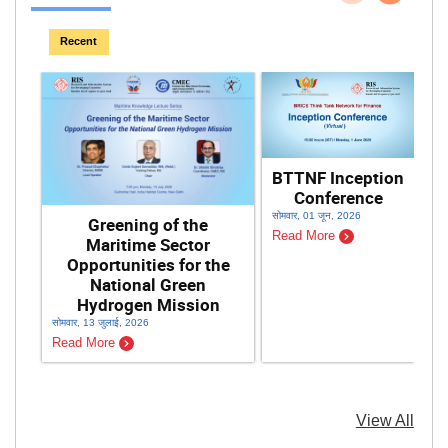
पिछला
अगला
Recent
BTTNF Inception
Conference
सोमवार, 01 जून, 2026
Greening of the
Read More
Maritime Sector
Opportunities for the
National Green
Hydrogen Mission
सोमवार, 13 जुलाई, 2026
शनि
Read More
Re
View All