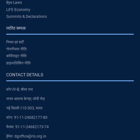
Bye Laws
LiFE Economy
Summits & Declarations
त्वरित सम्पक
नियम एवं शर्तें
गोपनीयता नीति
कॉपीराइट नीति
हाइपरलिंकिंग नीति
CONTACT DETAILS
कोर IV-B, चौथा तल
भारत आवास केन्द्र, लोदी रोड
नई दिल्ली-110 003, भारत
फोन: 91-11-24682177-80
फैक्स: 91-11-24682173-74
ईमेल: dgoffice@ris.org.in