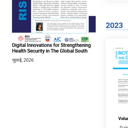
2023
Digital Innovations for Strengthening
From Pharmacy
Health Security in The Global South
India-Africa He
One Health an
tion
जुलाई, 2026
Africa Forum S
जुलाई, 2026
Volu
Dat