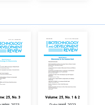
 to Partner: Upgrading
alth Cooperation to a
People-to-People Ties in the Bay of
d AMR Compact at India
Bengal Region: Investing in Mobility
ummit (IAFS) IV
Sub-national and Research
Engagements
जुलाई, 2026
me: 25, No. 3
Volume: 25, No. 1 & 2
e:
नवंबर, 2023
Date:
जुलाई, 2023