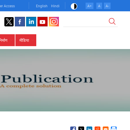
er Access
English
Hindi
A+
A
A-
खोज
निर्माण
मीडिया