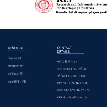
त्वरित सम्पक
CONTACT
DETAILS
नियम एवं शर्तें
कोर IV-B, चौथा तल
गोपनीयता नीति
भारत आवास केन्द्र, लोदी रोड
कॉपीराइट नीति
नई दिल्ली-110 003, भारत
हाइपरलिंकिंग नीति
फोन: 91-11-24682177-80
फैक्स: 91-11-24682173-74
ईमेल: dgoffice@ris.org.in