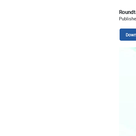
Roundta
Publish
Down