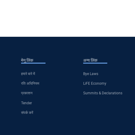
मेनू लिंक
अन्य लिंक
हमारे बारे में
Bye Laws
रति अधिनियम
LiFE Economy
प्रकाशन
Summits & Declarations
Tender
संपर्क करें