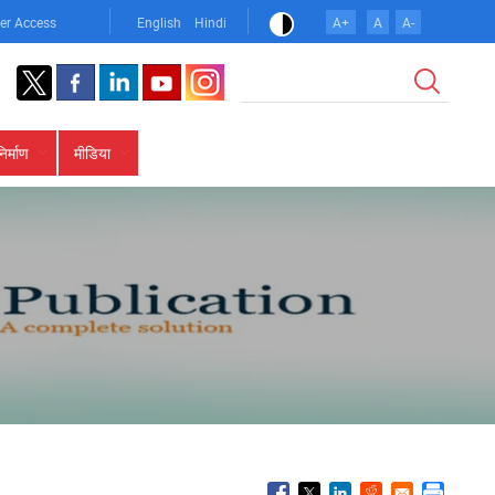
er Access
English
Hindi
A+
A
A-
खोज
निर्माण
मीडिया