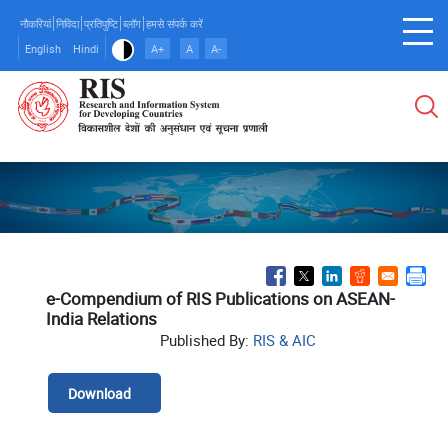
Skip
नौकरियां
निविदा
प्रतिपुष्टि
ब्लॉग
हमसे संपर्क करें
to
English
Hindi
A+
A
A-
main
content
e-Compendium of RIS Publications on ASEAN-
India Relations
Published By:
RIS & AIC
Download