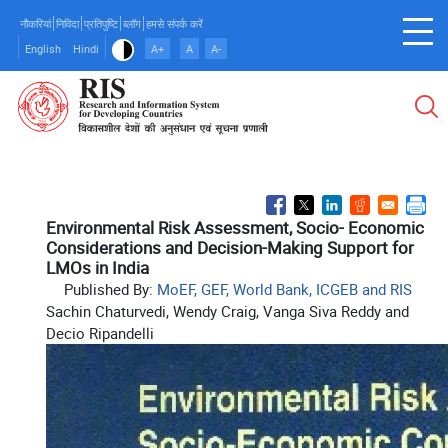
Skip
नौकरियां
निविदा
प्रतिपुष्टि
ब्लॉग
हमसे संपर्क करें
to
English
Hindi
A+
A
A-
main
content
Environmental Risk Assessment, Socio- Economic
Considerations and Decision-Making Support for
LMOs in India
Published By:
MoEF, GEF, World Bank, ICGEB and RIS
Sachin Chaturvedi, Wendy Craig, Vanga Siva Reddy and
Decio Ripandelli