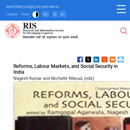
Skip
नौकरियां
निविदा
प्रतिपुष्टि
ब्लॉग
हमसे संपर्क करें
to
English
Hindi
A+
A
A-
main
content
Reforms, Labour Markets, and Social Security in
India
Nagesh Kumar and Michelle Riboud, (eds)