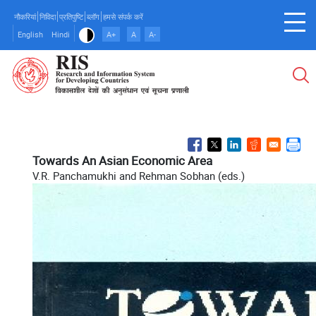
Skip
नौकरियां
निविदा
प्रतिपुष्टि
ब्लॉग
हमसे संपर्क करें
to
English
Hindi
A+
A
A-
main
content
Towards An Asian Economic Area
V.R. Panchamukhi and Rehman Sobhan (eds.)