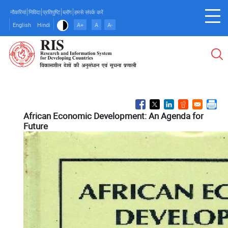
Skip
नौकरियां
निविदा
प्रतिपुष्टि
ब्लॉग
हमसे संपर्क करें
to
English
Hindi
A+
A
A-
main
content
African Economic Development: An Agenda for
Future