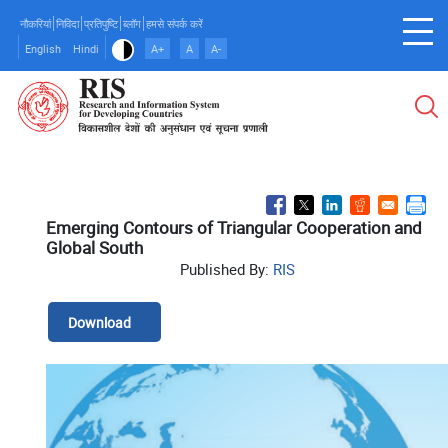
Skip
नौकरियां
निविदा
प्रतिपुष्टि
ब्लॉग
हमसे संपर्क करें
to
English
Hindi
A+
A
A-
main
content
Emerging Contours of Triangular Cooperation and
Global South
Published By:
RIS
Download